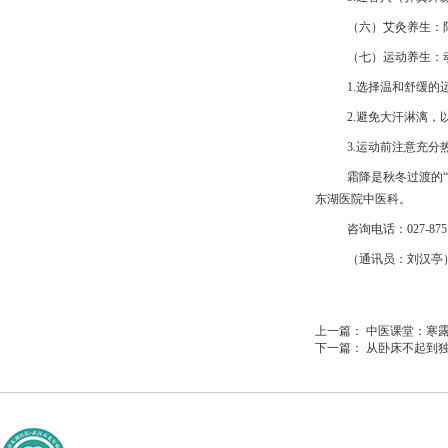
（六）
艾灸养生：
（七）运动养生：
1.选择温和舒缓
2.避免大汗淋漓
3.运动前注意充分
霜降是秋冬过渡的
东湖医院中医科。
咨询电话：027-8751
（通讯员：刘汉亭
上一篇：
中医课堂：寒
下一篇：
从卧床不起到