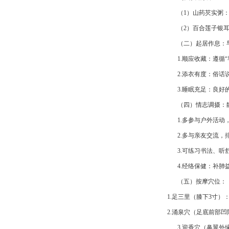
（1）山药芡实粥
（2）百合莲子银
（二）起居作息：
1.
顺应收藏：遵循
2.
添衣有度：俗话
3.睡眠充足：良
（四）情志调摄：
1.多参与户外活
2.多与亲友交流，
3.可练习书法、
4.经络保健：补肺
（五）按摩穴位：
1.
足三里（膝下
3寸）
2.
涌泉穴（足底前部凹
3.迎香穴（鼻翼