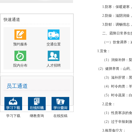
1.防寒：保暖避
2.防燥：滋阴润燥
快速通道
3.防郁：调畅情
二、霜降日常养生
（一）饮食调养：
预约服务
交通位置
1.
宜食：
（1）
润燥补肺：
院内分布
人才招聘
（
2）
健脾养胃：山药
（3）滋补肝肾：
员工通道
（4）时令肉类：
（5）时令蔬菜：
2.忌食：
（1）性质寒凉的
学习下载
继教查询
在线投稿
（2）过于辛辣刺
3.推荐食疗方：