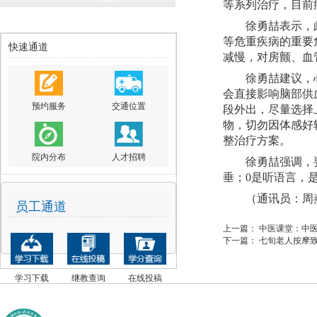
等系列治疗，目前
徐勇喆表示，
等危重疾病的重要
快速通道
减慢，对房颤、血
徐勇喆建议
，
会直接影响脑部供
预约服务
交通位置
段外出
，
尽量选择
物，切勿因体感好
整
治疗
方案。
院内分布
人才招聘
徐勇喆强调，
垂；
0
是
听语言，
（通讯员：周
员工通道
上一篇：
中医课堂：中
下一篇：
七旬老人按摩
学习下载
继教查询
在线投稿