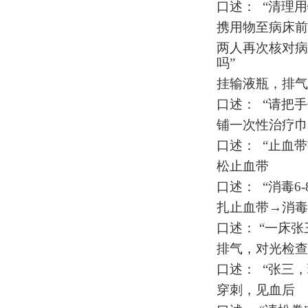
口述：
“清理
携用物至病床前
两人再次核对病
吗”
挂输液瓶，排气
口述：
“请把
铺一次性治疗巾
口述：
“止血
松止血带
口述：
“消毒
6-
扎止血带→消毒
口述：
“一床张
排气，对光检查
口述：
“张三
穿刺，见血后