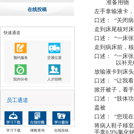
准备用物
在线投稿
左手拿输液卡，
口述：
“关闭病
走到床尾核对床
快速通道
口述：
“一床
走到病床前，核
口述：
“一床
预约服务
交通位置
以补充
放输液卡到床头
院内分布
人才招聘
口述：
“让我
掀开被子，看手
口述：
“肢体
员工通道
盖被
口述：
“您现
将病人鞋子移
学习下载
继教查询
在线投稿
手拿
0.9%
氯化