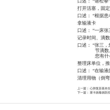
口述：
“请松拳
打开活塞，固定
口述：
“根据
拿输液卡
口述：
“一床张
记录时间、滴数
口述：
“张三
节滴数
您有什
整理床单位，推
口述：
“在输
清理用物（倒弯
上一篇：
心肺复苏基本
下一篇：
寨卡病毒病防